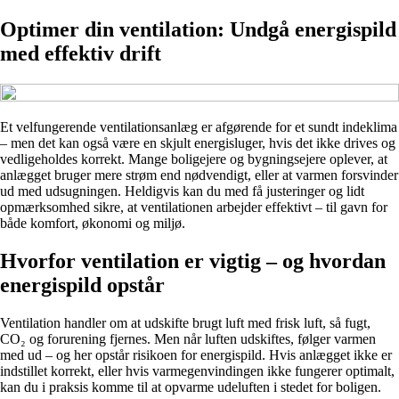
Optimer din ventilation: Undgå energispild
med effektiv drift
Et velfungerende ventilationsanlæg er afgørende for et sundt indeklima
– men det kan også være en skjult energisluger, hvis det ikke drives og
vedligeholdes korrekt. Mange boligejere og bygningsejere oplever, at
anlægget bruger mere strøm end nødvendigt, eller at varmen forsvinder
ud med udsugningen. Heldigvis kan du med få justeringer og lidt
opmærksomhed sikre, at ventilationen arbejder effektivt – til gavn for
både komfort, økonomi og miljø.
Hvorfor ventilation er vigtig – og hvordan
energispild opstår
Ventilation handler om at udskifte brugt luft med frisk luft, så fugt,
CO₂ og forurening fjernes. Men når luften udskiftes, følger varmen
med ud – og her opstår risikoen for energispild. Hvis anlægget ikke er
indstillet korrekt, eller hvis varmegenvindingen ikke fungerer optimalt,
kan du i praksis komme til at opvarme udeluften i stedet for boligen.