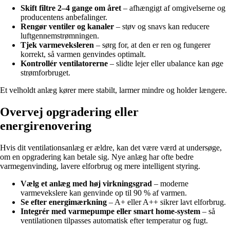
Skift filtre 2–4 gange om året
– afhængigt af omgivelserne og
producentens anbefalinger.
Rengør ventiler og kanaler
– støv og snavs kan reducere
luftgennemstrømningen.
Tjek varmeveksleren
– sørg for, at den er ren og fungerer
korrekt, så varmen genvindes optimalt.
Kontrollér ventilatorerne
– slidte lejer eller ubalance kan øge
strømforbruget.
Et velholdt anlæg kører mere stabilt, larmer mindre og holder længere.
Overvej opgradering eller
energirenovering
Hvis dit ventilationsanlæg er ældre, kan det være værd at undersøge,
om en opgradering kan betale sig. Nye anlæg har ofte bedre
varmegenvinding, lavere elforbrug og mere intelligent styring.
Vælg et anlæg med høj virkningsgrad
– moderne
varmevekslere kan genvinde op til 90 % af varmen.
Se efter energimærkning
– A+ eller A++ sikrer lavt elforbrug.
Integrér med varmepumpe eller smart home-system
– så
ventilationen tilpasses automatisk efter temperatur og fugt.