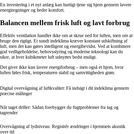
En investering i et nyt anlæg kan hurtigt tjene sig hjem gennem lavere
energiregninger og bedre komfort.
Balancen mellem frisk luft og lavt forbrug
Effektiv ventilation handler ikke om at skrue ned for luften, men om at
bruge den rigtigt. Et sundt indeklima kræver konstant udskiftning af
luft, men det kan gøres intelligent og energibevidst. Ved at kombinere
god vedligeholdelse, behovsstyring og moderne teknologi kan du
sikre, at hver kubikmeter luft udnyttes bedst muligt.
Det giver ikke kun lavere energiforbrug – men også et hjem, hvor
luften føles frisk, temperaturen stabil og samvittigheden grøn.
Digital overvågning af luftkvalitet: Få indsigt i dit indeklima gennem
præcise målinger
Når taget driller: Sådan forebygger du fugtproblemer fra tag og
tagrender
Overvågning af lydniveau: Registrér ændringer i hjemmets akustik
over tid