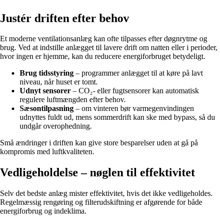
Justér driften efter behov
Et moderne ventilationsanlæg kan ofte tilpasses efter døgnrytme og
brug. Ved at indstille anlægget til lavere drift om natten eller i perioder,
hvor ingen er hjemme, kan du reducere energiforbruget betydeligt.
Brug tidsstyring
– programmer anlægget til at køre på lavt
niveau, når huset er tomt.
Udnyt sensorer
– CO₂- eller fugtsensorer kan automatisk
regulere luftmængden efter behov.
Sæsontilpasning
– om vinteren bør varmegenvindingen
udnyttes fuldt ud, mens sommerdrift kan ske med bypass, så du
undgår overophedning.
Små ændringer i driften kan give store besparelser uden at gå på
kompromis med luftkvaliteten.
Vedligeholdelse – nøglen til effektivitet
Selv det bedste anlæg mister effektivitet, hvis det ikke vedligeholdes.
Regelmæssig rengøring og filterudskiftning er afgørende for både
energiforbrug og indeklima.