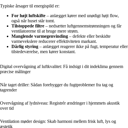
Typiske årsager til energispild er:
For højt luftskifte
– anlægget kører med unødigt højt flow,
også når huset står tomt.
Tilstoppede filtre
– nedsætter luftgennemstrømningen og får
ventilatorerne til at bruge mere strøm.
Manglende varmegenvinding
– defekte eller beskidte
varmevekslere reducerer effektiviteten markant.
Dårlig styring
– anlægget reagerer ikke på fugt, temperatur eller
tilstedeværelse, men kører konstant.
Digital overvågning af luftkvalitet: Få indsigt i dit indeklima gennem
præcise målinger
Når taget driller: Sådan forebygger du fugtproblemer fra tag og
tagrender
Overvågning af lydniveau: Registrér ændringer i hjemmets akustik
over tid
Ventilation møder design: Skab harmoni mellem frisk luft, lys og
æstetik