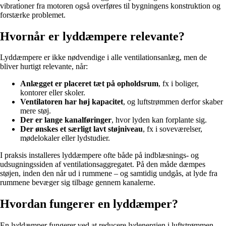
vibrationer fra motoren også overføres til bygningens konstruktion og
forstærke problemet.
Hvornår er lyddæmpere relevante?
Lyddæmpere er ikke nødvendige i alle ventilationsanlæg, men de
bliver hurtigt relevante, når:
Anlægget er placeret tæt på opholdsrum
, fx i boliger,
kontorer eller skoler.
Ventilatoren har høj kapacitet
, og luftstrømmen derfor skaber
mere støj.
Der er lange kanalføringer
, hvor lyden kan forplante sig.
Der ønskes et særligt lavt støjniveau
, fx i soveværelser,
mødelokaler eller lydstudier.
I praksis installeres lyddæmpere ofte både på indblæsnings- og
udsugningssiden af ventilationsaggregatet. På den måde dæmpes
støjen, inden den når ud i rummene – og samtidig undgås, at lyde fra
rummene bevæger sig tilbage gennem kanalerne.
Hvordan fungerer en lyddæmper?
En lyddæmper fungerer ved at reducere lydenergien i luftstrømmen.