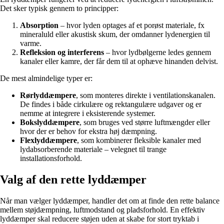
Det sker typisk gennem to principper:
Absorption
– hvor lyden optages af et porøst materiale, fx
mineraluld eller akustisk skum, der omdanner lydenergien til
varme.
Refleksion og interferens
– hvor lydbølgerne ledes gennem
kanaler eller kamre, der får dem til at ophæve hinanden delvist.
De mest almindelige typer er:
Rørlyddæmpere
, som monteres direkte i ventilationskanalen.
De findes i både cirkulære og rektangulære udgaver og er
nemme at integrere i eksisterende systemer.
Bokslyddæmpere
, som bruges ved større luftmængder eller
hvor der er behov for ekstra høj dæmpning.
Flexlyddæmpere
, som kombinerer fleksible kanaler med
lydabsorberende materiale – velegnet til trange
installationsforhold.
Valg af den rette lyddæmper
Når man vælger lyddæmper, handler det om at finde den rette balance
mellem støjdæmpning, luftmodstand og pladsforhold. En effektiv
lyddæmper skal reducere støjen uden at skabe for stort tryktab i