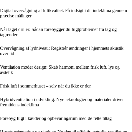
Digital overvågning af luftkvalitet: Få indsigt i dit indeklima gennem
præcise målinger
Når taget driller: Sådan forebygger du fugtproblemer fra tag og
tagrender
Overvågning af lydniveau: Registrér ændringer i hjemmets akustik
over tid
Ventilation møder design: Skab harmoni mellem frisk luft, lys og
æstetik
Frisk luft i sommerhuset – selv når du ikke er der
Hybridventilation i udvikling: Nye teknologier og materialer driver
fremtidens indeklima
Forebyg fugt i kælder og opbevaringsrum med de rette tiltag
Husets orientering og vinduer: Nøglen til effektiv naturlig ventilation i