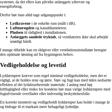
systemet, da det ellers kan påvirke anlæggets ydeevne og
energiforbrug.
Derfor bør man altid tage udgangspunkt i:
Lydkravene
i de enkelte rum (målt i dB).
Luftmængden
og kanaldiameteren.
Pladsen
til rådighed i installationen.
Anlæggets samlede tryktab
, så ventilatoren ikke skal arbejde
unødigt hårdt.
I mange tilfælde kan en rådgiver eller ventilationsinstallatør beregne
den optimale løsning ud fra bygningens behov.
Vedligeholdelse og levetid
Lyddæmpere kræver som regel minimal vedligeholdelse, men det er
vigtigt, at de holdes rene og tørre. Støv og fugt kan med tiden nedsætte
effekten af det lydabsorberende materiale. I anlæg med høj
luftfugtighed eller risiko for kondens bør man vælge lyddæmpere med
fugtafvisende overflader eller indvendig beskyttelsesfolie.
En korrekt monteret og vedligeholdt lyddæmper kan holde i mange år
og bidrage til et markant mere behageligt lydmiljø.