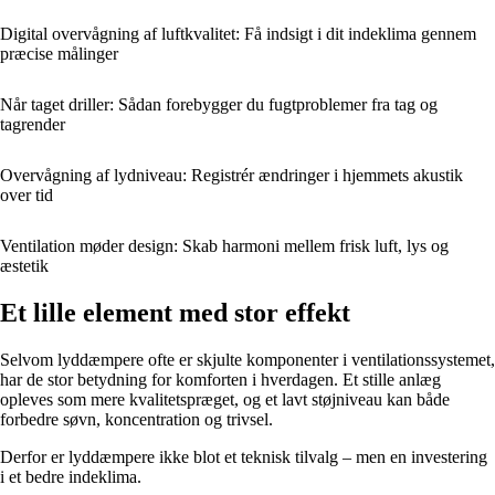
Digital overvågning af luftkvalitet: Få indsigt i dit indeklima gennem
præcise målinger
Når taget driller: Sådan forebygger du fugtproblemer fra tag og
tagrender
Overvågning af lydniveau: Registrér ændringer i hjemmets akustik
over tid
Ventilation møder design: Skab harmoni mellem frisk luft, lys og
æstetik
Et lille element med stor effekt
Selvom lyddæmpere ofte er skjulte komponenter i ventilationssystemet,
har de stor betydning for komforten i hverdagen. Et stille anlæg
opleves som mere kvalitetspræget, og et lavt støjniveau kan både
forbedre søvn, koncentration og trivsel.
Derfor er lyddæmpere ikke blot et teknisk tilvalg – men en investering
i et bedre indeklima.