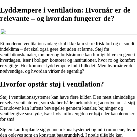
Lyddæmpere i ventilation: Hvornår er de
relevante – og hvordan fungerer de?
Et moderne ventilationsanlæg skal ikke kun sikre frisk luft og et sundt
indeklima – det skal også gøre det uden at larme. Støj fra
ventilationskanaler, motorer og luftstrømme kan hurtigt blive en gene i
hverdagen, især i boliger, kontorer og institutioner, hvor ro og komfort
er vigtige. Her kommer lyddæmpere ind i billedet. Men hvornår er de
nødvendige, og hvordan virker de egentlig?
Hvorfor opstår støj i ventilation?
Støj i ventilationssystemer kan have flere kilder. Den mest almindelige
er selve ventilatoren, som skaber både mekanisk og aerodynamisk støj.
Derudover kan luftens bevægelse gennem kanaler, bøjninger og
ventiler give suselyde, især hvis luftmængden er høj eller kanalerne er
for små.
Støjen kan forplante sig gennem kanalsystemet og ud i rummene, hvor
den opleves som en konstant baggrundslyd. I nogle tilfælde kan