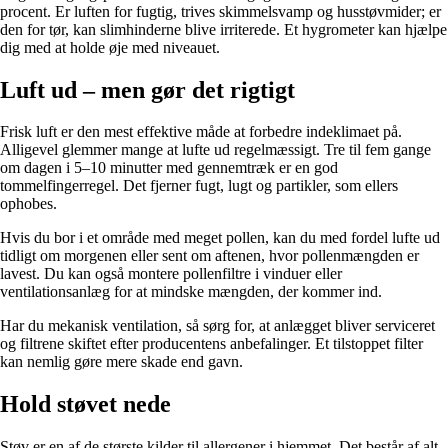
procent. Er luften for fugtig, trives skimmelsvamp og husstøvmider; er
den for tør, kan slimhinderne blive irriterede. Et hygrometer kan hjælpe
dig med at holde øje med niveauet.
Luft ud – men gør det rigtigt
Frisk luft er den mest effektive måde at forbedre indeklimaet på.
Alligevel glemmer mange at lufte ud regelmæssigt. Tre til fem gange
om dagen i 5–10 minutter med gennemtræk er en god
tommelfingerregel. Det fjerner fugt, lugt og partikler, som ellers
ophobes.
Hvis du bor i et område med meget pollen, kan du med fordel lufte ud
tidligt om morgenen eller sent om aftenen, hvor pollenmængden er
lavest. Du kan også montere pollenfiltre i vinduer eller
ventilationsanlæg for at mindske mængden, der kommer ind.
Har du mekanisk ventilation, så sørg for, at anlægget bliver serviceret
og filtrene skiftet efter producentens anbefalinger. Et tilstoppet filter
kan nemlig gøre mere skade end gavn.
Hold støvet nede
Støv er en af de største kilder til allergener i hjemmet. Det består af alt