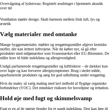
Overvågning af lydniveau: Registrér ændringer i hjemmets akustik
over tid
Ventilation møder design: Skab harmoni mellem frisk luft, lys og
æstetik
Vælg materialer med omtanke
Mange byggematerialer, møbler og rengøringsmidler afgiver kemiske
stoffer, der kan irritere luftvejene. Når du køber nyt, så gå efter
produkter med miljømærker som Svanemærket eller EU-Blomsten. De
stiller krav til både indeklima og allergivenlighed.
Undgå parfumerede rengøringsmidler og luftfriskere – de dækker kun
over lugte og kan forværre allergisymptomer. Brug i stedet milde,
uparfumerede produkter og sørg for god udluftning under rengøring.
Hvis du maler, så vælg maling med lavt indhold af flygtige organiske
forbindelser (VOC). Det mindsker risikoen for hovedpine og irritation.
Hold øje med fugt og skimmelsvamp
Fugt er en af de største fjender for et sundt indeklima. Den kan føre til