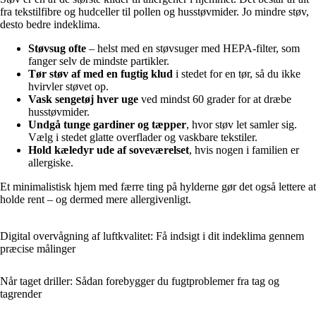
fra tekstilfibre og hudceller til pollen og husstøvmider. Jo mindre støv,
desto bedre indeklima.
Støvsug ofte
– helst med en støvsuger med HEPA-filter, som
fanger selv de mindste partikler.
Tør støv af med en fugtig klud
i stedet for en tør, så du ikke
hvirvler støvet op.
Vask sengetøj hver uge
ved mindst 60 grader for at dræbe
husstøvmider.
Undgå tunge gardiner og tæpper
, hvor støv let samler sig.
Vælg i stedet glatte overflader og vaskbare tekstiler.
Hold kæledyr ude af soveværelset
, hvis nogen i familien er
allergiske.
Et minimalistisk hjem med færre ting på hylderne gør det også lettere at
holde rent – og dermed mere allergivenligt.
Digital overvågning af luftkvalitet: Få indsigt i dit indeklima gennem
præcise målinger
Når taget driller: Sådan forebygger du fugtproblemer fra tag og
tagrender