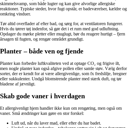
skimmelsvamp, som både lugter og kan give alvorlige allergiske
reaktioner. Typiske steder, hvor fugt opstår, er badeværelser, kældre og
omkring vinduer.
Tør altid overflader af efter bad, og sørg for, at ventilatoren fungerer.
Hvis du tørrer tøj indenfor, så gør det i et rum med god udluftning.
Opdager du mørke pletter eller muglugt, bør du reagere hurtigt – fjern
årsagen til fugten, og rengør området grundigt.
Planter – både ven og fjende
Planter kan forbedre luftkvaliteten ved at optage CO₂ og frigive ilt,
men nogle planter kan også afgive pollen eller samle støv. Vælg derfor
sorter, der er kendt for at være allergivenlige, som fx fredslilje, bregner
eller sukkulenter. Undgå blomstrende planter med stærk duft, og tør
bladene af jævnligt.
Skab gode vaner i hverdagen
Et allergivenligt hjem handler ikke kun om rengøring, men også om
vaner. Små ændringer kan gøre en stor forskel:
Luft ud, når du laver mad, eller efter du har badet.