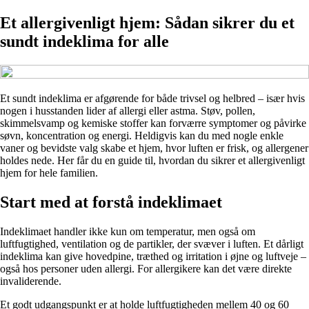
Et allergivenligt hjem: Sådan sikrer du et
sundt indeklima for alle
Et sundt indeklima er afgørende for både trivsel og helbred – især hvis
nogen i husstanden lider af allergi eller astma. Støv, pollen,
skimmelsvamp og kemiske stoffer kan forværre symptomer og påvirke
søvn, koncentration og energi. Heldigvis kan du med nogle enkle
vaner og bevidste valg skabe et hjem, hvor luften er frisk, og allergener
holdes nede. Her får du en guide til, hvordan du sikrer et allergivenligt
hjem for hele familien.
Start med at forstå indeklimaet
Indeklimaet handler ikke kun om temperatur, men også om
luftfugtighed, ventilation og de partikler, der svæver i luften. Et dårligt
indeklima kan give hovedpine, træthed og irritation i øjne og luftveje –
også hos personer uden allergi. For allergikere kan det være direkte
invaliderende.
Et godt udgangspunkt er at holde luftfugtigheden mellem 40 og 60