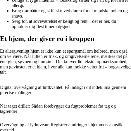
Undgå at ryge indenfor – tobaksrøg sætter sig i alt og forværrer
allergi.
Brug dørmåtter og skift sko ved døren for at mindske pollen og
snavs.
Sørg for, at soveværelset er køligt og rent – det er her, du
opholder dig flest timer i døgnet.
Et hjem, der giver ro i kroppen
Et allergivenligt hjem er ikke kun et spørgsmål om helbred, men også
om velvære. Når luften er frisk, og omgivelserne rene, mærkes det på
energien, søvnen og humøret. Det kræver lidt ekstra opmærksomhed,
men gevinsten er et hjem, hvor alle kan trække vejret frit – bogstaveligt
talt.
Digital overvågning af luftkvalitet: Få indsigt i dit indeklima gennem
præcise målinger
Når taget driller: Sådan forebygger du fugtproblemer fra tag og
tagrender
Overvågning af lydniveau: Registrér ændringer i hjemmets akustik
over tid