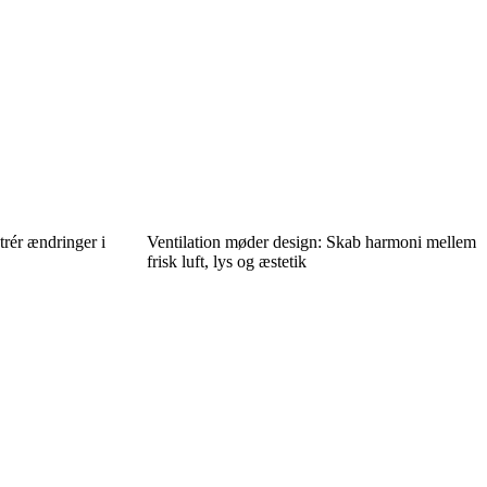
rér ændringer i
Ventilation møder design: Skab harmoni mellem
frisk luft, lys og æstetik