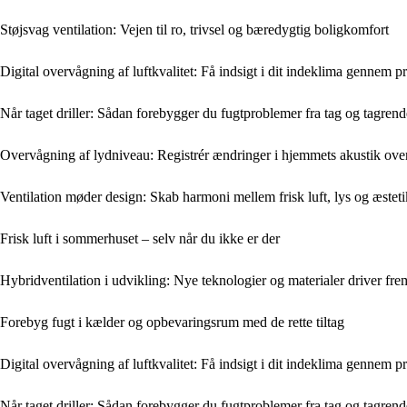
Støjsvag ventilation: Vejen til ro, trivsel og bæredygtig boligkomfort
Digital overvågning af luftkvalitet: Få indsigt i dit indeklima gennem 
Når taget driller: Sådan forebygger du fugtproblemer fra tag og tagrend
Overvågning af lydniveau: Registrér ændringer i hjemmets akustik over
Ventilation møder design: Skab harmoni mellem frisk luft, lys og æsteti
Frisk luft i sommerhuset – selv når du ikke er der
Hybridventilation i udvikling: Nye teknologier og materialer driver fr
Forebyg fugt i kælder og opbevaringsrum med de rette tiltag
Digital overvågning af luftkvalitet: Få indsigt i dit indeklima gennem 
Når taget driller: Sådan forebygger du fugtproblemer fra tag og tagrend