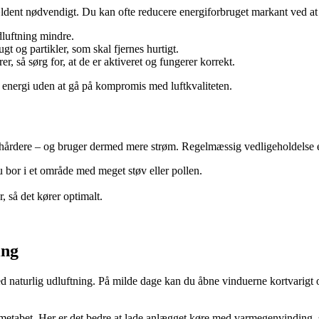
t nødvendigt. Du kan ofte reducere energiforbruget markant ved at tilp
dluftning mindre.
gt og partikler, som skal fjernes hurtigt.
r, så sørg for, at de er aktiveret og fungerer korrekt.
e energi uden at gå på kompromis med luftkvaliteten.
bejde hårdere – og bruger dermed mere strøm. Regelmæssig vedligeholdelse 
u bor i et område med meget støv eller pollen.
r, så det kører optimalt.
ing
d naturlig udluftning. På milde dage kan du åbne vinduerne kortvarigt og
metabet. Her er det bedre at lade anlægget køre med varmegenvinding, 