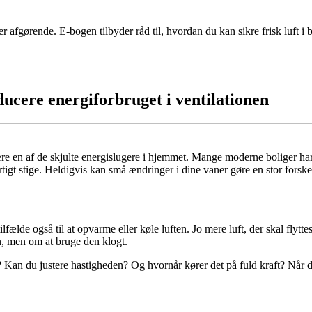
er afgørende. E-bogen tilbyder råd til, hvordan du kan sikre frisk luft i
ucere energiforbruget i ventilationen
ære en af de skjulte energislugere i hjemmet. Mange moderne boliger har 
igt stige. Heldigvis kan små ændringer i dine vaner gøre en stor forskel
tilfælde også til at opvarme eller køle luften. Jo mere luft, der skal fly
en, men om at bruge den klogt.
Kan du justere hastigheden? Og hvornår kører det på fuld kraft? Når du