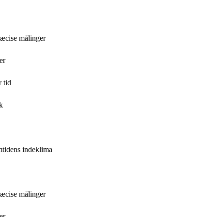
præcise målinger
er
 tid
k
emtidens indeklima
præcise målinger
er