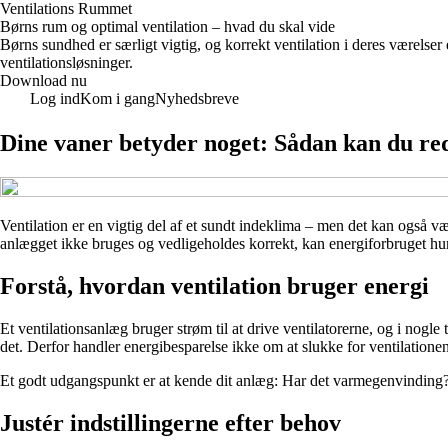
Ventilations Rummet
Børns rum og optimal ventilation – hvad du skal vide
Børns sundhed er særligt vigtig, og korrekt ventilation i deres værelser 
ventilationsløsninger.
Download nu
Log ind
Kom i gang
Nyhedsbreve
Dine vaner betyder noget: Sådan kan du red
Ventilation er en vigtig del af et sundt indeklima – men det kan også v
anlægget ikke bruges og vedligeholdes korrekt, kan energiforbruget hurt
Forstå, hvordan ventilation bruger energi
Et ventilationsanlæg bruger strøm til at drive ventilatorerne, og i nogle 
det. Derfor handler energibesparelse ikke om at slukke for ventilation
Et godt udgangspunkt er at kende dit anlæg: Har det varmegenvinding? 
Justér indstillingerne efter behov