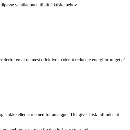
asse ventilationen til dit faktiske behov.
er derfor en af de mest effektive måder at reducere energiforbruget på.
 slukke eller skrue ned for anlægget. Det giver frisk luft uden at
som genbruger varmen fra den luft, der suges ud.