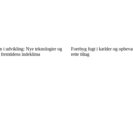
n i udvikling: Nye teknologier og
Forebyg fugt i kælder og opbev
r fremtidens indeklima
rette tiltag