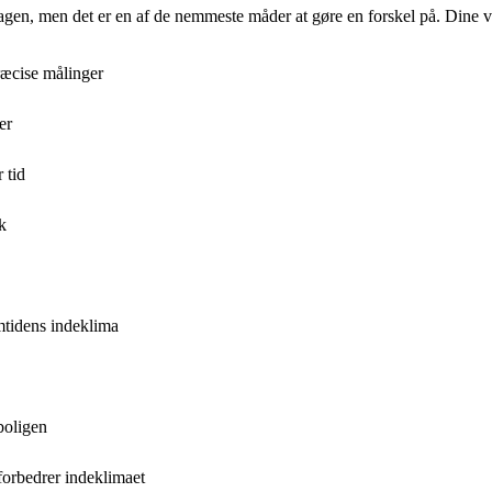
gen, men det er en af de nemmeste måder at gøre en forskel på. Dine va
præcise målinger
er
 tid
k
emtidens indeklima
 boligen
forbedrer indeklimaet