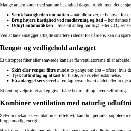
Mange anlæg kører med samme hastighed døgnet rundt, men det er sjælden
Sænk hastigheden om natten
– når alle sover, er behovet for u
Brug højere hastighed ved madlavning og bad
– her dannes fu
Udnyt automatikken
– hvis dit anlæg har fugt- eller CO₂-sensore
Ved at lade anlægget arbejde smartere i stedet for hårdere, kan du spar
Rengør og vedligehold anlægget
Et tilstoppet filter eller snavsede kanaler får ventilatorerne til at ar
Skift eller rengør filtre
mindst to gange om året – oftere, hvis d
Tjek luftindtag og afkast
for blade, snavs eller isdannelse.
Få anlægget serviceret
af en fagperson hvert andet eller tredje å
Et rent og veljusteret anlæg giver både bedre luft og lavere elforbrug.
Kombinér ventilation med naturlig udluftn
Selvom mekanisk ventilation er effektivt, kan du i perioder supplere me
bruge unødig energi.
Husk dog, at i kolde perioder kan for meget manuel udluftning øge var