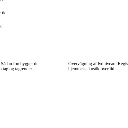
 tid
k
r: Sådan forebygger du
Overvågning af lydniveau: Regist
a tag og tagrender
hjemmets akustik over tid