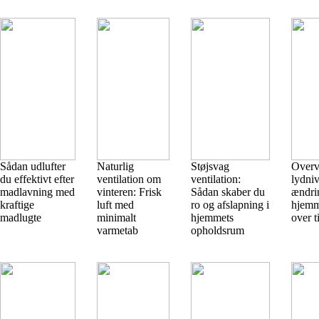
Sådan udlufter
Naturlig
Støjsvag
Overv
du effektivt efter
ventilation om
ventilation:
lydniv
madlavning med
vinteren: Frisk
Sådan skaber du
ændri
kraftige
luft med
ro og afslapning i
hjemm
madlugte
minimalt
hjemmets
over t
varmetab
opholdsrum