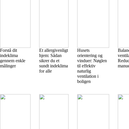
Forstå dit
Et allergivenligt
Husets
Balan
indeklima
hjem: Sådan
orientering og
ventil
gennem enkle
sikrer du et
vinduer: Nøglen
Reduc
målinger
sundt indeklima
til effektiv
manue
for alle
naturlig
ventilation i
boligen