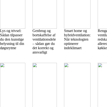
Lys og trivsel:
Genbrug og
Smart home og
Reng
Sådan tilpasser
bortskaffelse af
hybridventilation:
venti
du den kunstige
ventilationsdele
Når teknologien
redsk
belysning til din
– sådan gør du
optimerer
allere
døgnrytme
det korrekt og
indeklimaet
køkke
ansvarligt