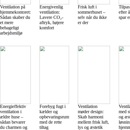
Ventilation på
Energivenlig
Frisk luft i
Tilpas
hjemmekontoret:
ventilation:
sommerhuset –
efter 
Sådan skaber du
Lavere CO₂-
selv når du ikke
spar e
et mere
aftryk, højere
er der
behageligt
komfort
arbejdsmiljø
Energieffektiv
Forebyg fugt i
Ventilation
Ventil
ventilation i
kælder og
møder design:
med st
ældre huse –
opbevaringsrum
Skab harmoni
og æst
sådan bevarer
med de rette
mellem frisk luft,
løsnin
du charmen og
tiltag
lys og æstetik
hjemm