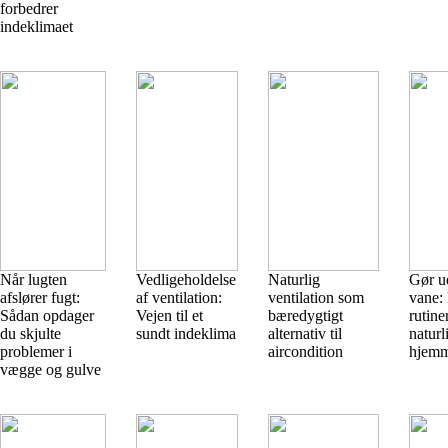
forbedrer
indeklimaet
Når lugten
Vedligeholdelse
Naturlig
Gør ud
afslører fugt:
af ventilation:
ventilation som
vane:
Sådan opdager
Vejen til et
bæredygtigt
rutine
du skjulte
sundt indeklima
alternativ til
naturl
problemer i
aircondition
hjemm
vægge og gulve