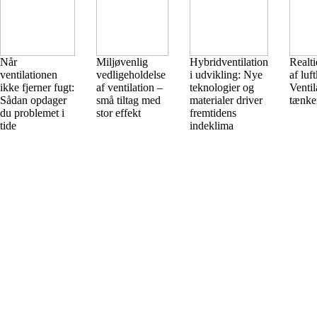
Når
Miljøvenlig
Hybridventilation
Realt
ventilationen
vedligeholdelse
i udvikling: Nye
af luft
ikke fjerner fugt:
af ventilation –
teknologier og
Ventil
Sådan opdager
små tiltag med
materialer driver
tænke
du problemet i
stor effekt
fremtidens
tide
indeklima